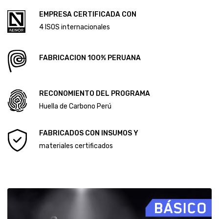
CÓDIGO DE ÉTICA Y CONDUCTA
ALCANCE DEL SISTEMA DE GESTIÓN ANTISOBORNO
Diploma Primera Huella de Carbono
EMPRESA CERTIFICADA CON
Diploma Segunda Huella de Carbono
4 ISOS internacionales
FABRICACION 100% PERUANA
RECONOMIENTO DEL PROGRAMA
Huella de Carbono Perú
FABRICADOS CON INSUMOS Y
materiales certificados