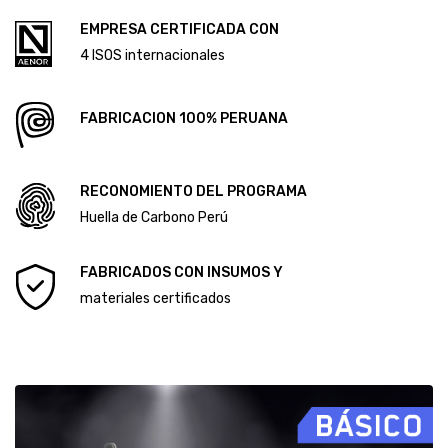
CÓDIGO DE ÉTICA Y CONDUCTA
ALCANCE DEL SISTEMA DE GESTIÓN ANTISOBORNO
Diploma Primera Huella de Carbono
EMPRESA CERTIFICADA CON
Diploma Segunda Huella de Carbono
4 ISOS internacionales
FABRICACION 100% PERUANA
RECONOMIENTO DEL PROGRAMA
Huella de Carbono Perú
FABRICADOS CON INSUMOS Y
materiales certificados