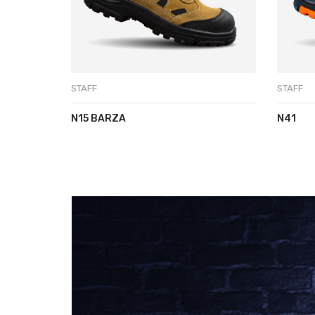
STAFF
STAFF
N15 BARZA
N41