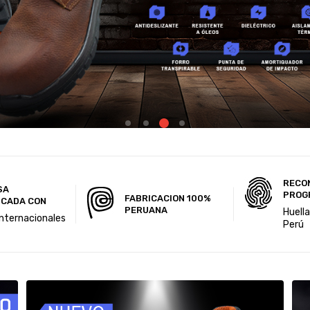
RECO
SA
PROG
FABRICACION 100%
ICADA CON
PERUANA
Huell
internacionales
Perú