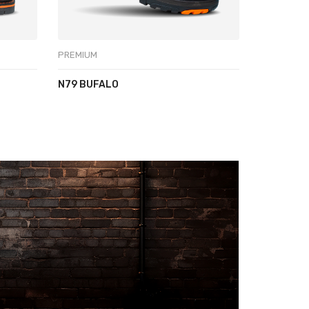
PREMIUM
STAFF
N79 BUFALO
S08-1