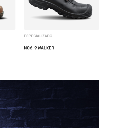
ESPECIALIZADO
ESPECIALI
N06-9 WALKER
S04