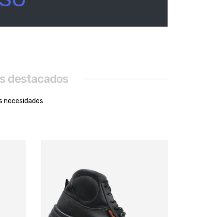
s destacados
us necesidades