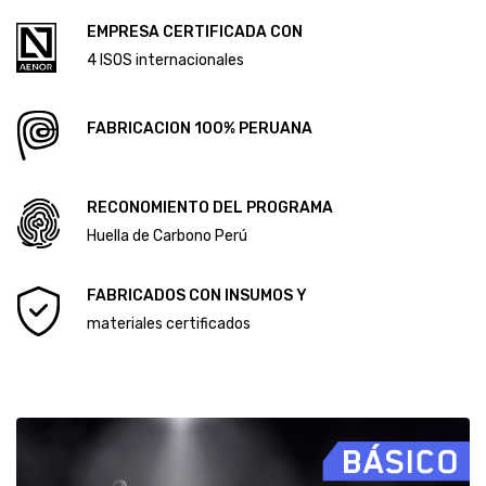
CÓDIGO DE ÉTICA Y CONDUCTA
ALCANCE DEL SISTEMA DE GESTIÓN ANTISOBORNO
Diploma Primera Huella de Carbono
EMPRESA CERTIFICADA CON
Diploma Segunda Huella de Carbono
4 ISOS internacionales
FABRICACION 100% PERUANA
RECONOMIENTO DEL PROGRAMA
Huella de Carbono Perú
FABRICADOS CON INSUMOS Y
materiales certificados