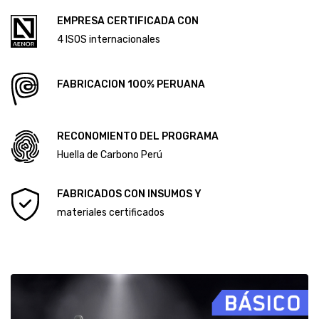
CÓDIGO DE ÉTICA Y CONDUCTA
ALCANCE DEL SISTEMA DE GESTIÓN ANTISOBORNO
Diploma Primera Huella de Carbono
EMPRESA CERTIFICADA CON
Diploma Segunda Huella de Carbono
4 ISOS internacionales
FABRICACION 100% PERUANA
RECONOMIENTO DEL PROGRAMA
Huella de Carbono Perú
FABRICADOS CON INSUMOS Y
materiales certificados