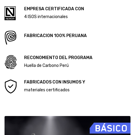
CÓDIGO DE ÉTICA Y CONDUCTA
ALCANCE DEL SISTEMA DE GESTIÓN ANTISOBORNO
Diploma Primera Huella de Carbono
EMPRESA CERTIFICADA CON
Diploma Segunda Huella de Carbono
4 ISOS internacionales
FABRICACION 100% PERUANA
RECONOMIENTO DEL PROGRAMA
Huella de Carbono Perú
FABRICADOS CON INSUMOS Y
materiales certificados