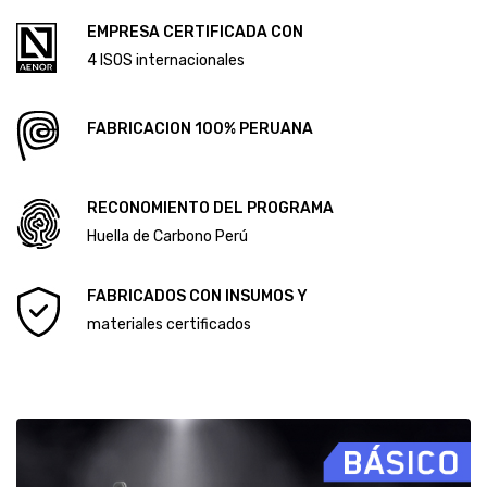
CÓDIGO DE ÉTICA Y CONDUCTA
ALCANCE DEL SISTEMA DE GESTIÓN ANTISOBORNO
Diploma Primera Huella de Carbono
EMPRESA CERTIFICADA CON
Diploma Segunda Huella de Carbono
4 ISOS internacionales
FABRICACION 100% PERUANA
RECONOMIENTO DEL PROGRAMA
Huella de Carbono Perú
FABRICADOS CON INSUMOS Y
materiales certificados