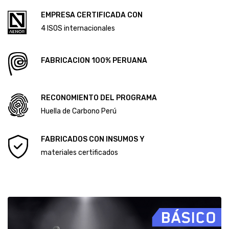
CÓDIGO DE ÉTICA Y CONDUCTA
ALCANCE DEL SISTEMA DE GESTIÓN ANTISOBORNO
Diploma Primera Huella de Carbono
EMPRESA CERTIFICADA CON
Diploma Segunda Huella de Carbono
4 ISOS internacionales
FABRICACION 100% PERUANA
RECONOMIENTO DEL PROGRAMA
Huella de Carbono Perú
FABRICADOS CON INSUMOS Y
materiales certificados