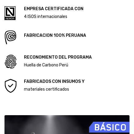
CÓDIGO DE ÉTICA Y CONDUCTA
ALCANCE DEL SISTEMA DE GESTIÓN ANTISOBORNO
Diploma Primera Huella de Carbono
EMPRESA CERTIFICADA CON
Diploma Segunda Huella de Carbono
4 ISOS internacionales
FABRICACION 100% PERUANA
RECONOMIENTO DEL PROGRAMA
Huella de Carbono Perú
FABRICADOS CON INSUMOS Y
materiales certificados