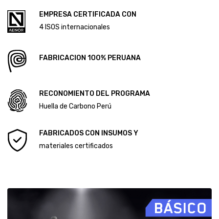
CÓDIGO DE ÉTICA Y CONDUCTA
ALCANCE DEL SISTEMA DE GESTIÓN ANTISOBORNO
Diploma Primera Huella de Carbono
EMPRESA CERTIFICADA CON
Diploma Segunda Huella de Carbono
4 ISOS internacionales
FABRICACION 100% PERUANA
RECONOMIENTO DEL PROGRAMA
Huella de Carbono Perú
FABRICADOS CON INSUMOS Y
materiales certificados