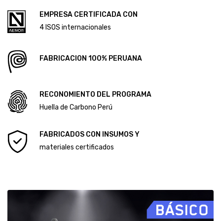
CÓDIGO DE ÉTICA Y CONDUCTA
ALCANCE DEL SISTEMA DE GESTIÓN ANTISOBORNO
Diploma Primera Huella de Carbono
EMPRESA CERTIFICADA CON
Diploma Segunda Huella de Carbono
4 ISOS internacionales
FABRICACION 100% PERUANA
RECONOMIENTO DEL PROGRAMA
Huella de Carbono Perú
FABRICADOS CON INSUMOS Y
materiales certificados