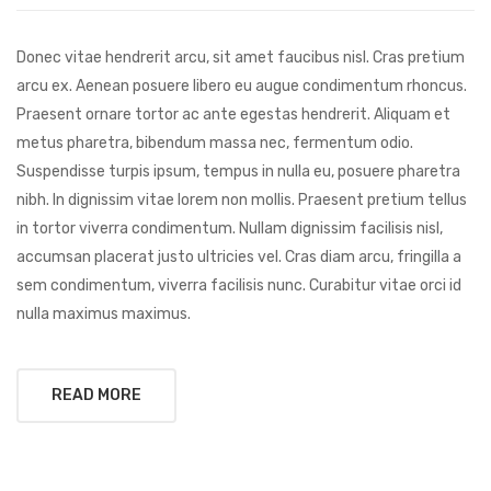
CÓDIGO DE ÉTICA Y CONDUCTA
ALCANCE DEL SISTEMA DE GESTIÓN ANTISOBORNO
Diploma Primera Huella de Carbono
Diploma Segunda Huella de Carbono
Donec vitae hendrerit arcu, sit amet faucibus nisl. Cras pretium
arcu ex. Aenean posuere libero eu augue condimentum rhoncus.
Praesent ornare tortor ac ante egestas hendrerit. Aliquam et
metus pharetra, bibendum massa nec, fermentum odio.
Suspendisse turpis ipsum, tempus in nulla eu, posuere pharetra
nibh. In dignissim vitae lorem non mollis. Praesent pretium tellus
in tortor viverra condimentum. Nullam dignissim facilisis nisl,
accumsan placerat justo ultricies vel. Cras diam arcu, fringilla a
sem condimentum, viverra facilisis nunc. Curabitur vitae orci id
nulla maximus maximus.
READ MORE