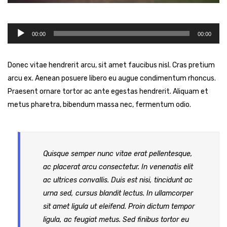
CÓDIGO DE ÉTICA Y CONDUCTA
ALCANCE DEL SISTEMA DE GESTIÓN ANTISOBORNO
Diploma Primera Huella de Carbono
Diploma Segunda Huella de Carbono
Reproductor
00:00
00:00
de
audio
Donec vitae hendrerit arcu, sit amet faucibus nisl. Cras pretium
arcu ex. Aenean posuere libero eu augue condimentum rhoncus.
Praesent ornare tortor ac ante egestas hendrerit. Aliquam et
metus pharetra, bibendum massa nec, fermentum odio.
Quisque semper nunc vitae erat pellentesque,
ac placerat arcu consectetur. In venenatis elit
ac ultrices convallis. Duis est nisi, tincidunt ac
urna sed, cursus blandit lectus. In ullamcorper
sit amet ligula ut eleifend. Proin dictum tempor
ligula, ac feugiat metus. Sed finibus tortor eu