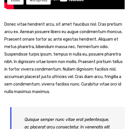
Video
Wordpress
CÓDIGO DE ÉTICA Y CONDUCTA
ALCANCE DEL SISTEMA DE GESTIÓN ANTISOBORNO
Diploma Primera Huella de Carbono
Diploma Segunda Huella de Carbono
Donec vitae hendrerit arcu, sit amet faucibus nisl. Cras pretium
arcu ex. Aenean posuere libero eu augue condimentum rhoncus.
Praesent ornare tortor ac ante egestas hendrerit. Aliquam et
metus pharetra, bibendum massa nec, fermentum odio.
Suspendisse turpis ipsum, tempus in nulla eu, posuere pharetra
nibh. In dignissim vitae lorem non mollis. Praesent pretium tellus
in tortor viverra condimentum. Nullam dignissim facilisis nisl,
accumsan placerat justo ultricies vel. Cras diam arcu, fringilla a
sem condimentum, viverra facilisis nunc. Curabitur vitae orci id
nulla maximus maximus.
Quisque semper nunc vitae erat pellentesque,
ac placerat arcu consectetur. In venenatis elit